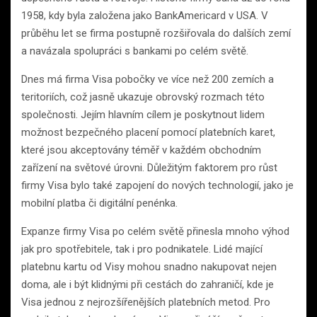
1958, kdy byla založena jako BankAmericard v USA. V
průběhu let se firma postupně rozšiřovala do dalších zemí
a navázala spolupráci s bankami po celém světě.
Dnes má firma Visa pobočky ve více než 200 zemích a
teritoriích, což jasně ukazuje obrovský rozmach této
společnosti. Jejím hlavním cílem je poskytnout lidem
možnost bezpečného placení pomocí platebních karet,
které jsou akceptovány téměř v každém obchodním
zařízení na světové úrovni. Důležitým faktorem pro růst
firmy Visa bylo také zapojení do nových technologií, jako je
mobilní platba či digitální penénka.
Expanze firmy Visa po celém světě přinesla mnoho výhod
jak pro spotřebitele, tak i pro podnikatele. Lidé mající
platebnu kartu od Visy mohou snadno nakupovat nejen
doma, ale i být klidnými při cestách do zahraničí, kde je
Visa jednou z nejrozšířenějších platebních metod. Pro