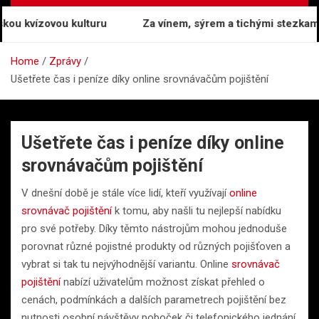
 kvízovou kulturu
Za vínem, sýrem a tichými stezkami: 
Home
Zprávy
Ušetřete čas i peníze díky online srovnávačům pojištění
Ušetřete čas i peníze díky online
srovnávačům pojištění
V dnešní době je stále více lidí, kteří využívají
online
srovnávač pojištění
k tomu, aby našli tu nejlepší nabídku
pro své potřeby. Díky těmto nástrojům mohou jednoduše
porovnat různé pojistné produkty od různých pojišťoven a
vybrat si tak tu nejvýhodnější variantu. Online
srovnávač
pojištění
nabízí uživatelům možnost získat přehled o
cenách, podmínkách a dalších parametrech pojištění bez
nutnosti osobní návštěvy poboček či telefonického jednání