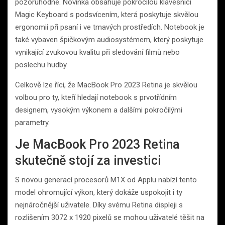
pozoruhodné. Novinka obsahuje pokročilou klávesnici
Magic Keyboard s podsvícením, která poskytuje skvělou
ergonomii při psaní i ve tmavých prostředích. Notebook je
také vybaven špičkovým audiosystémem, který poskytuje
vynikající zvukovou kvalitu při sledování filmů nebo
poslechu hudby.
Celkově lze říci, že MacBook Pro 2023 Retina je skvělou
volbou pro ty, kteří hledají notebook s prvotřídním
designem, vysokým výkonem a dalšími pokročilými
parametry.
Je MacBook Pro 2023 Retina
skutečně stojí za investici
S novou generací procesorů M1X od Applu nabízí tento
model ohromující výkon, který dokáže uspokojit i ty
nejnáročnější uživatele. Díky svému Retina displeji s
rozlišením 3072 x 1920 pixelů se mohou uživatelé těšit na