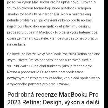
posouvá výkon MacBooku Pro na úplně novou úroveň. S
touto špičkovou technologií bude notebook schopen
snadno zvládat i ty nejnáročnější úkoly a multitasking
nebude problém ani při otevření velkého počtu aplikací
najednou. Navíc díky energeticky efektivnímu designu
procesoru bude mít MacBook Pro delší výdrž baterie, což
ocení zejména ti uživatelé, kteří cestují často nebo pracují
na cestách.
Celkově lze řict že Nový MacBook Pro 2023 Retina nabídne
svým uživatelům výkonnostní boost a zároveň skvělou
vizuální kvalitu. S novými funkcemi jako je technologie
Retina a procesor M1X se tento notebook stane
nezbytným nástrojem pro každého, kdo hledá spolehlivého
a výkonného partnera pro práci i zábavu.
Podrobná recenze MacBooku Pro
2023 Retina: Design, výkon a další