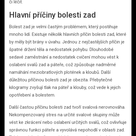
či léčit.
Hlavní příčiny bolesti zad
Bolest zad je velmi častým problémem, který postihuje
mnoho lidí. Existuje několik hlavních příčin bolesti zad, které
by měly být brány v úvahu. Jednou z nejčastějších příčin je
špatné držení těla a nedostatek pohybu. Dlouhodobé
sedavé zaměstnání a nedostatek cvičení mohou vést k
oslabení svalů zad a páteře, což způsobuje nadměrné
namáhání meziobratlových plotének a kloubů. Další
důležitou příčinou bolesti zad je obezita. Přebytečné
kilogramy zvyšují tlak na páteř a klouby, což vede k jejich
opotřebení a bolestem.
Další častou příčinu bolesti zad tvoří svalová nerovnováha.
Nekompenzovaný stres na určité svalové skupiny může
vést ke zkrácení nebo oslabení určitých svalů, což ovlivňuje
správnou funkci páteře a vyvolává nepohodlí v oblasti zad.