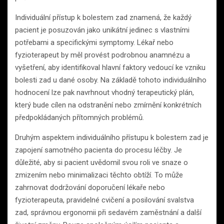
Individuální přístup k bolestem zad znamená, že každý
pacient je posuzován jako unikátní jedinec s vlastními
potřebami a specifickými symptomy. Lékař nebo
fyzioterapeut by měl provést podrobnou anamnézu a
vyšetření, aby identifikoval hlavní faktory vedoucí ke vzniku
bolesti zad u dané osoby. Na základě tohoto individuálního
hodnocení lze pak navrhnout vhodný terapeutický plán,
který bude cílen na odstranění nebo zmírnění konkrétních
předpokládaných přítomných problémů.
Druhým aspektem individuálního přístupu k bolestem zad je
zapojení samotného pacienta do procesu léčby. Je
důležité, aby si pacient uvědomil svou roli ve snaze o
zmizením nebo minimalizaci těchto obtíží. To může
zahrnovat dodržování doporučení lékaře nebo
fyzioterapeuta, pravidelné cvičení a posilování svalstva
zad, správnou ergonomii při sedavém zaměstnání a další