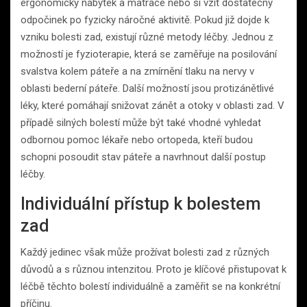
ergonomický nábytek a matrace nebo si vzít dostatečný
odpočinek po fyzicky náročné aktivitě. Pokud již dojde k
vzniku bolesti zad, existují různé metody léčby. Jednou z
možností je fyzioterapie, která se zaměřuje na posilování
svalstva kolem páteře a na zmírnění tlaku na nervy v
oblasti bederní páteře. Další možností jsou protizánětlivé
léky, které pomáhají snižovat zánět a otoky v oblasti zad. V
případě silných bolestí může být také vhodné vyhledat
odbornou pomoc lékaře nebo ortopeda, kteří budou
schopni posoudit stav páteře a navrhnout další postup
léčby.
Individuální přístup k bolestem
zad
Každý jedinec však může prožívat bolesti zad z různých
důvodů a s různou intenzitou. Proto je klíčové přistupovat k
léčbě těchto bolestí individuálně a zaměřit se na konkrétní
příčinu.