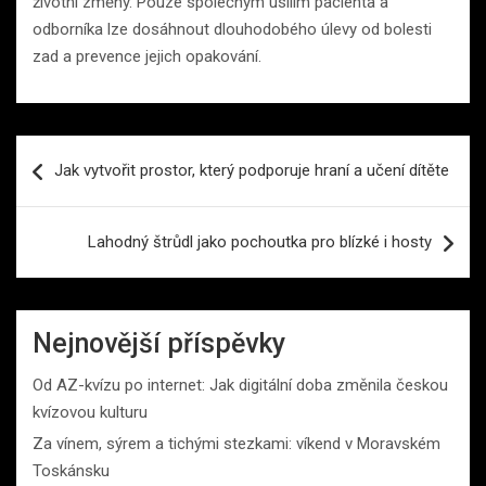
životní změny. Pouze společným úsilím pacienta a
odborníka lze dosáhnout dlouhodobého úlevy od bolesti
zad a prevence jejich opakování.
Navigace
Jak vytvořit prostor, který podporuje hraní a učení dítěte
pro
příspěvek
Lahodný štrůdl jako pochoutka pro blízké i hosty
Nejnovější příspěvky
Od AZ-kvízu po internet: Jak digitální doba změnila českou
kvízovou kulturu
Za vínem, sýrem a tichými stezkami: víkend v Moravském
Toskánsku