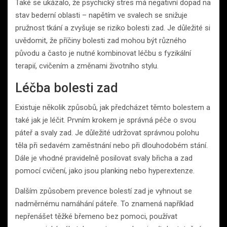
Také se ukázalo, že psychický stres má negativní dopad na
stav bederní oblasti – napětím ve svalech se snižuje
pružnost tkání a zvyšuje se riziko bolesti zad. Je důležité si
uvědomit, že příčiny bolesti zad mohou být různého
původu a často je nutné kombinovat léčbu s fyzikální
terapií, cvičením a změnami životního stylu.
Léčba bolesti zad
Existuje několik způsobů, jak předcházet těmto bolestem a
také jak je léčit. Prvním krokem je správná péče o svou
páteř a svaly zad. Je důležité udržovat správnou polohu
těla při sedavém zaměstnání nebo při dlouhodobém stání.
Dále je vhodné pravidelně posilovat svaly břicha a zad
pomocí cvičení, jako jsou planking nebo hyperextenze.
Dalším způsobem prevence bolestí zad je vyhnout se
nadměrnému namáhání páteře. To znamená například
nepřenášet těžké břemeno bez pomoci, používat