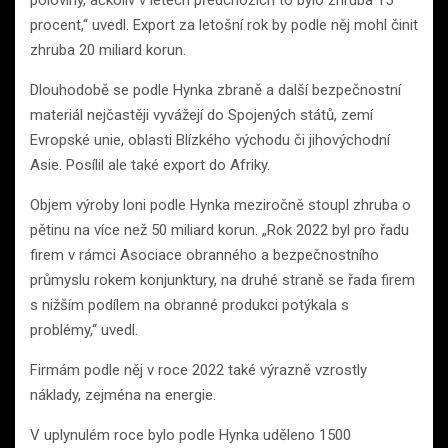
procent,“ uvedl. Export za letošní rok by podle něj mohl činit
zhruba 20 miliard korun.
Dlouhodobě se podle Hynka zbraně a další bezpečnostní
materiál nejčastěji vyvážejí do Spojených států, zemí
Evropské unie, oblasti Blízkého východu či jihovýchodní
Asie. Posílil ale také export do Afriky.
Objem výroby loni podle Hynka meziročně stoupl zhruba o
pětinu na více než 50 miliard korun. „Rok 2022 byl pro řadu
firem v rámci Asociace obranného a bezpečnostního
průmyslu rokem konjunktury, na druhé straně se řada firem
s nižším podílem na obranné produkci potýkala s
problémy,“ uvedl.
Firmám podle něj v roce 2022 také výrazně vzrostly
náklady, zejména na energie.
V uplynulém roce bylo podle Hynka uděleno 1500