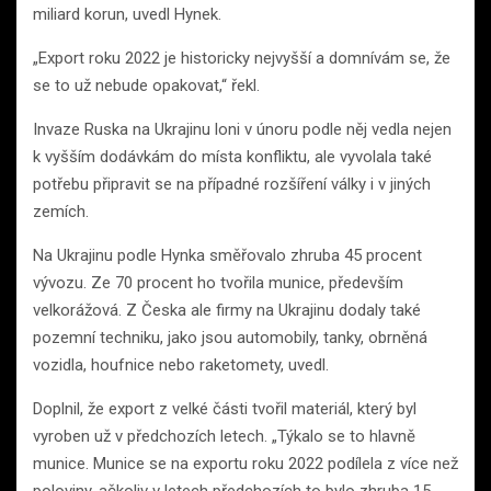
miliard korun, uvedl Hynek.
„Export roku 2022 je historicky nejvyšší a domnívám se, že
se to už nebude opakovat,“ řekl.
Invaze Ruska na Ukrajinu loni v únoru podle něj vedla nejen
k vyšším dodávkám do místa konfliktu, ale vyvolala také
potřebu připravit se na případné rozšíření války i v jiných
zemích.
Na Ukrajinu podle Hynka směřovalo zhruba 45 procent
vývozu. Ze 70 procent ho tvořila munice, především
velkorážová. Z Česka ale firmy na Ukrajinu dodaly také
pozemní techniku, jako jsou automobily, tanky, obrněná
vozidla, houfnice nebo raketomety, uvedl.
Doplnil, že export z velké části tvořil materiál, který byl
vyroben už v předchozích letech. „Týkalo se to hlavně
munice. Munice se na exportu roku 2022 podílela z více než
poloviny, ačkoliv v letech předchozích to bylo zhruba 15